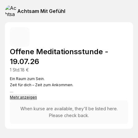
Achtsam Mit Gefühl
Offene Meditationsstunde -
19.07.26
1 Std.
18 €
Ein Raum zum Sein.
Zeit für dich – Zeit zum Ankommen.
Wann hast du dir zuletzt bewusst Zeit genommen, um einfach zu
Mehr anzeigen
sein? Ohne Ablenkung, ohne Erwartungen – ganz in diesem
When kurse are available, they'll be listed here.
Moment, mit allem, was gerade da ist?
Please check back.
In meinen offenen Meditationsstunden lade ich dich ein, genau
das zu erfahren. Einen geschützten Raum, in dem du zur Ruhe
kommen, tief in dich hineinspüren und dich mit dir selbst